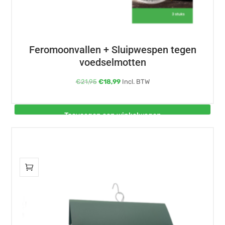
Feromoonvallen + Sluipwespen tegen
voedselmotten
Oorspronkelijke
Huidige
€
21,95
€
18,99
Incl. BTW
prijs
prijs
was:
is:
Toevoegen aan winkelwagen
€21,95.
€18,99.