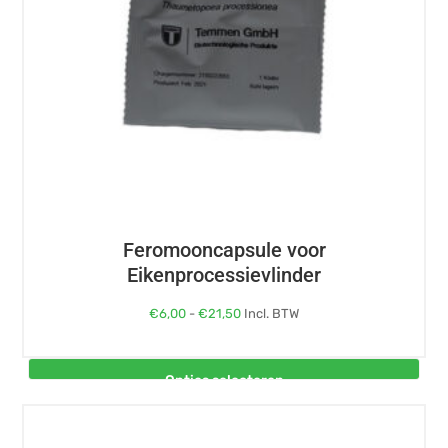
kan
gekozen
worden
op
de
productpagina
Feromooncapsule voor
Eikenprocessievlinder
Prijsklasse:
€
6,00
-
€
21,50
Incl. BTW
€6,00
tot
Opties selecteren
€21,50