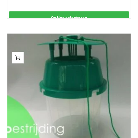
€9,75
tot
Opties selecteren
€32,00