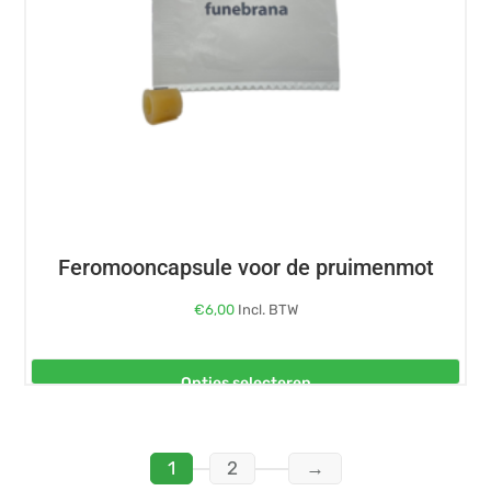
gekozen
worden
op
de
productpagina
Feromooncapsule voor de pruimenmot
€
6,00
Incl. BTW
Opties selecteren
1
2
→