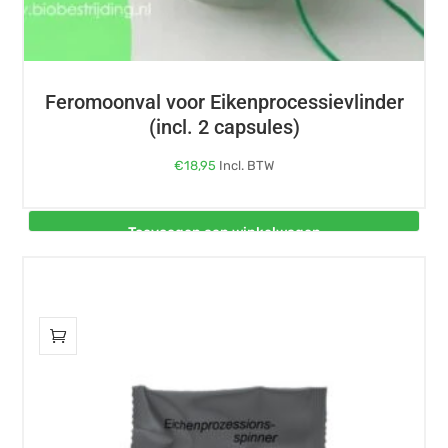
Feromoonval voor Eikenprocessievlinder
(incl. 2 capsules)
€
18,95
Incl. BTW
Toevoegen aan winkelwagen
Dit
product
heeft
meerdere
variaties.
Deze
optie