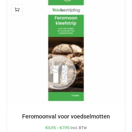
heeft
meerdere
variaties.
Deze
optie
kan
gekozen
worden
op
de
productpagina
Feromoonval voor voedselmotten
Prijsklasse:
€
5,95
-
€
7,95
Incl. BTW