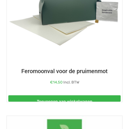
Feromoonval voor de pruimenmot
€
14,50
Incl. BTW
Toevoegen aan winkelwagen
Dit
product