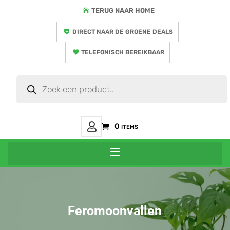
TERUG NAAR HOME
DIRECT NAAR DE GROENE DEALS
TELEFONISCH BEREIKBAAR
Producten
zoeken
Mijn
0 items
Account
Feromoonvallen