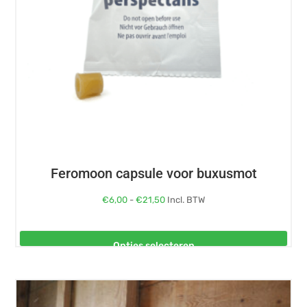
kan
gekozen
worden
op
de
productpagina
Feromoon capsule voor buxusmot
Prijsklasse:
€
6,00
-
€
21,50
Incl. BTW
€6,00
tot
Opties selecteren
€21,50
Dit
product