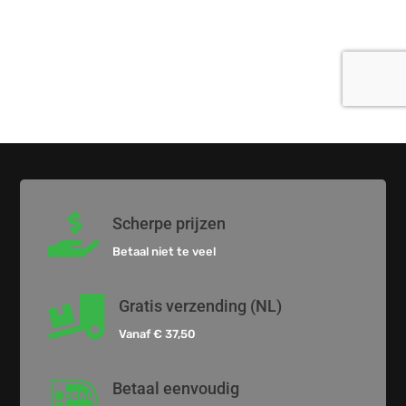

Scherpe prijzen
Betaal niet te veel

Gratis verzending (NL)
Vanaf € 37,50

Betaal eenvoudig