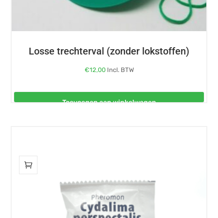
Losse trechterval (zonder lokstoffen)
€
12,00
Incl. BTW
Toevoegen aan winkelwagen
Dit
product
heeft
meerdere
variaties.
Deze
optie