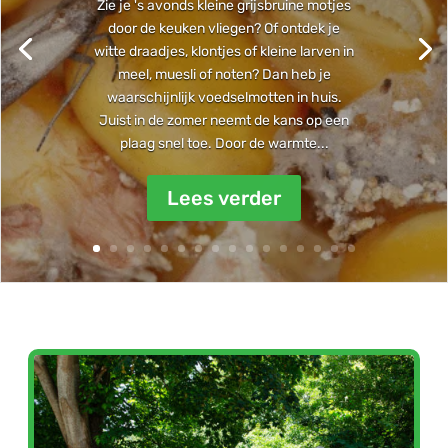
Zie je 's avonds kleine grijsbruine motjes
door de keuken vliegen? Of ontdek je
witte draadjes, klontjes of kleine larven in
meel, muesli of noten? Dan heb je
waarschijnlijk voedselmotten in huis.
Juist in de zomer neemt de kans op een
plaag snel toe. Door de warmte...
Lees verder