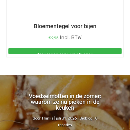
Bloementegel voor bijen
Incl. BTW
€
9,95
Toevoegen aan winkelwagen
Voedselmotten in de zomer:
waarom ze nu pieken in de
keuken
door
Thinka
|
juli 31, 2026
|
Bioblog
| 0
reacties
Thinka
juli 27, 2026
Bioblog