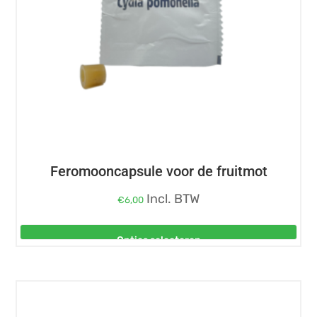
gekozen
worden
op
de
productpagina
Feromooncapsule voor de fruitmot
Incl. BTW
€
6,00
Opties selecteren
Dit
product