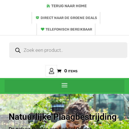
TERUG NAAR HOME
DIRECT NAAR DE GROENE DEALS
TELEFONISCH BEREIKBAAR
Producten
zoeken
Mijn
0 items
Account
Natuurlijke Plaagbestrijding
De natuur helpt je een handje! Ontdek