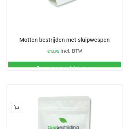
Motten bestrijden met sluipwespen
Incl. BTW
€
13,95
Toevoegen aan winkelwagen
Dit
product
heeft
meerdere
variaties.
Deze