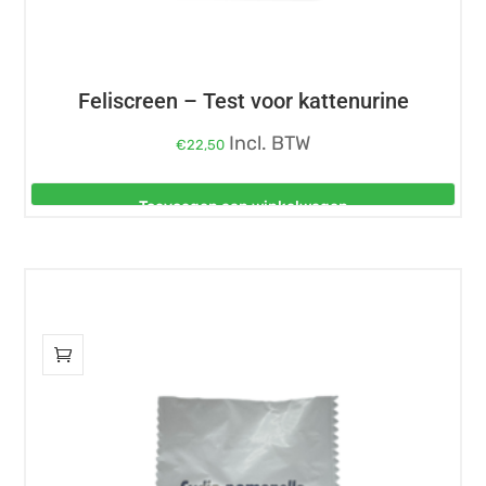
Feliscreen – Test voor kattenurine
Incl. BTW
€
22,50
Toevoegen aan winkelwagen
Dit
product
heeft
meerdere
variaties.
Deze
optie
kan