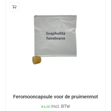
heeft
meerdere
variaties.
Deze
optie
kan
gekozen
worden
op
de
productpagina
Feromooncapsule voor de pruimenmot
Incl. BTW
€
6,00