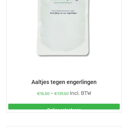
optie
kan
gekozen
worden
op
de
productpagina
Aaltjes tegen engerlingen
Prijsklasse:
-
Incl. BTW
€
16,50
€
139,50
€16,50
tot
Opties selecteren
€139,50