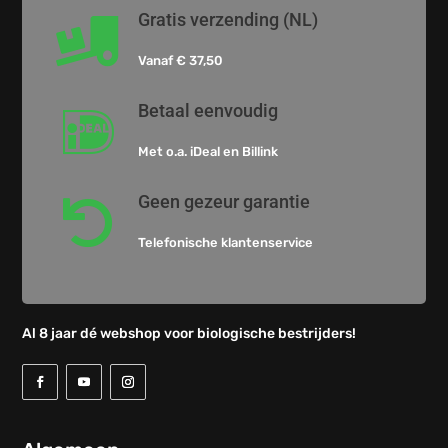
Gratis verzending (NL)

Vanaf € 37,50
Betaal eenvoudig

Met o.a. iDeal en Billink
Geen gezeur garantie

Telefonische klantenservice
Al 8 jaar dé webshop voor biologische bestrijders!