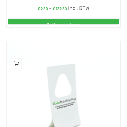
Prijsklasse:
-
Incl. BTW
€
9,50
€
139,50
€9,50
tot
Opties selecteren
€139,50