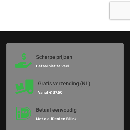

Scherpe prijzen
Betaal niet te veel

Gratis verzending (NL)
Vanaf € 37,50

Betaal eenvoudig
Met o.a. iDeal en Billink