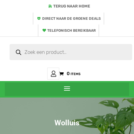
TERUG NAAR HOME
DIRECT NAAR DE GROENE DEALS
TELEFONISCH BEREIKBAAR
Producten
zoeken
Mijn
0 items
Account
Wolluis