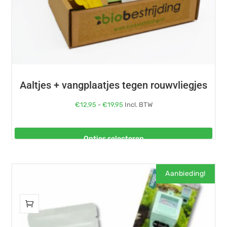
de
productpagina
Aaltjes + vangplaatjes tegen rouwvliegjes
Prijsklasse:
€
12,95
-
€
19,95
Incl. BTW
€12,95
tot
Opties selecteren
€19,95
Aanbieding!