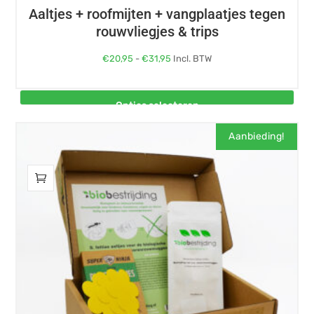
Aaltjes + roofmijten + vangplaatjes tegen
rouwvliegjes & trips
Prijsklasse:
€
20,95
-
€
31,95
Incl. BTW
€20,95
tot
Opties selecteren
€31,95
Dit
Aanbieding!
product
heeft
meerdere
variaties.
Deze
optie
kan
gekozen
worden
op