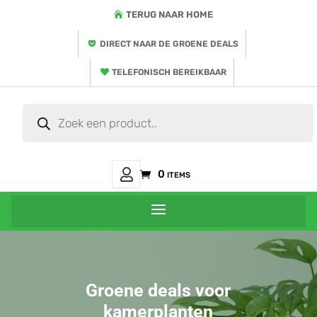
TERUG NAAR HOME
DIRECT NAAR DE GROENE DEALS
TELEFONISCH BEREIKBAAR
Producten
zoeken
Mijn
0 items
Account
Groene deals voor
kamerplanten