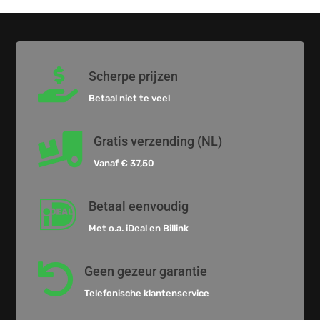

Scherpe prijzen
Betaal niet te veel

Gratis verzending (NL)
Vanaf € 37,50

Betaal eenvoudig
Met o.a. iDeal en Billink

Geen gezeur garantie
Telefonische klantenservice