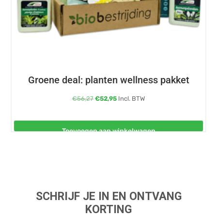
Groene deal: planten wellness pakket
Oorspronkelijke
Huidige
€
56,27
€
52,95
Incl. BTW
prijs
prijs
was:
is:
Toevoegen aan winkelwagen
€56,27.
€52,95.