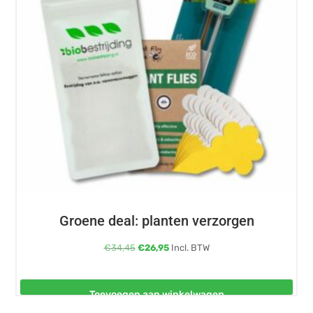
Groene deal: planten verzorgen
Oorspronkelijke
Huidige
€
34,45
€
26,95
Incl. BTW
prijs
prijs
was:
is:
Toevoegen aan winkelwagen
€34,45.
€26,95.