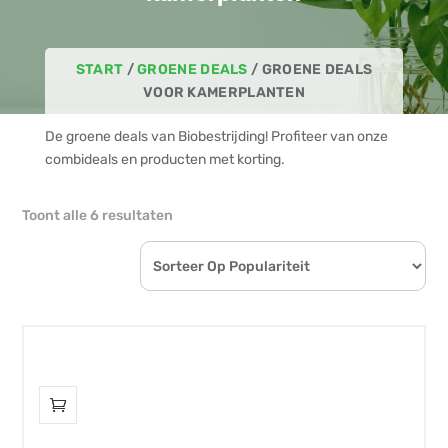
START
/
GROENE DEALS
/ GROENE DEALS
VOOR KAMERPLANTEN
De groene deals van Biobestrijding! Profiteer van onze
combideals en producten met korting.
Gesorteerd
Toont alle 6 resultaten
op
populariteit
Dit
product
heeft
meerdere
variaties.