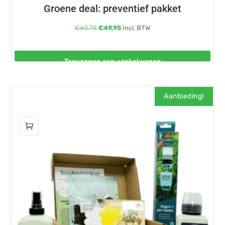
Groene deal: preventief pakket
Oorspronkelijke
Huidige
€
60,75
€
49,95
Incl. BTW
prijs
prijs
was:
is:
Toevoegen aan winkelwagen
€60,75.
€49,95.
Aanbieding!