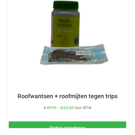
Deze
optie
kan
gekozen
worden
op
de
productpagina
Roofwantsen + roofmijten tegen trips
Prijsklasse:
€
49,95
-
€
63,00
Incl. BTW
€49,95
tot
Opties selecteren
€63,00