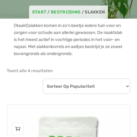
START
/
BESTRIJDING
/ SLAKKEN
(Naakt)slakken komen in zo’n beetje iedere tuin voor en
zorgen voor schade aan allerlei gewassen. De naaktslak
is het meest actief in vochtige periodes in het voor- en
najaar. Met slakkenkorrels en aaltjes bestrijd je ze zowel
bovengronds als ondergronds.
Gesorteerd
Toont alle 4 resultaten
op
populariteit
Dit
product
heeft
meerdere