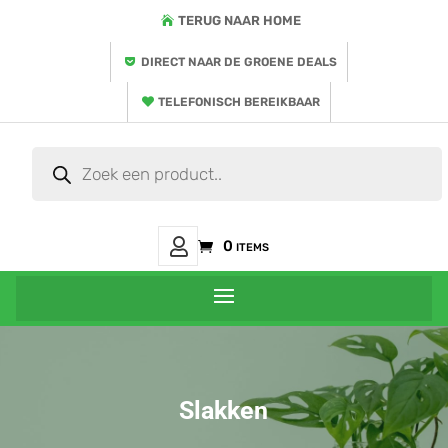
TERUG NAAR HOME
DIRECT NAAR DE GROENE DEALS
TELEFONISCH BEREIKBAAR
Producten
zoeken
Mijn
0 items
Account
Slakken