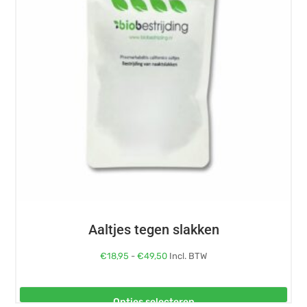
variaties.
Deze
optie
kan
gekozen
worden
op
de
productpagina
Aaltjes tegen slakken
Prijsklasse:
€
18,95
-
€
49,50
Incl. BTW
€18,95
tot
Opties selecteren