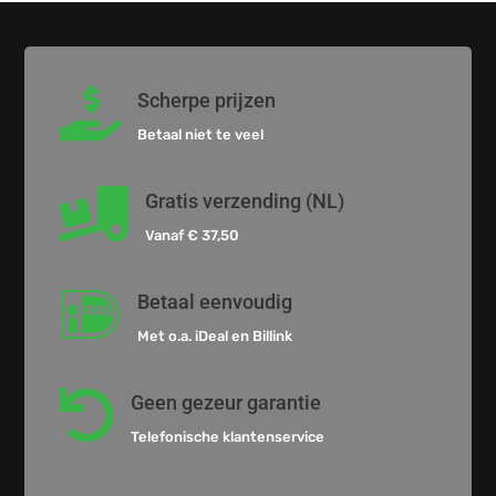

Scherpe prijzen
Betaal niet te veel

Gratis verzending (NL)
Vanaf € 37,50

Betaal eenvoudig
Met o.a. iDeal en Billink

Geen gezeur garantie
Telefonische klantenservice