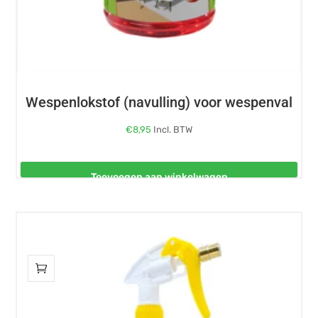
Wespenlokstof (navulling) voor wespenval
€
8,95
Incl. BTW
Toevoegen aan winkelwagen