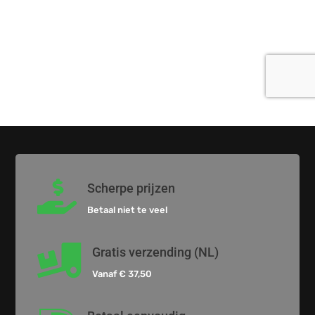

Scherpe prijzen
Betaal niet te veel

Gratis verzending (NL)
Vanaf € 37,50