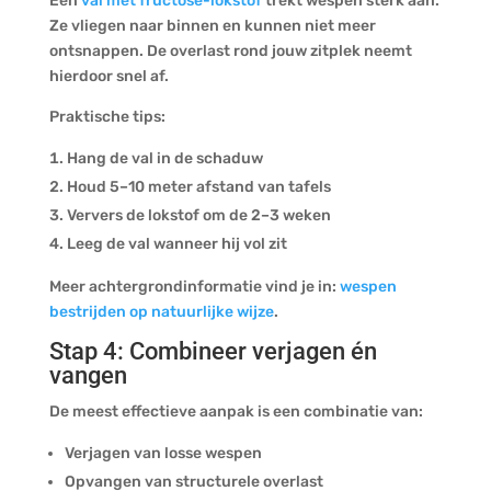
Een
val met fructose-lokstof
trekt wespen sterk aan.
Ze vliegen naar binnen en kunnen niet meer
ontsnappen. De overlast rond jouw zitplek neemt
hierdoor snel af.
Praktische tips:
Hang de val in de schaduw
Houd 5–10 meter afstand van tafels
Ververs de lokstof om de 2–3 weken
Leeg de val wanneer hij vol zit
Meer achtergrondinformatie vind je in:
wespen
bestrijden op natuurlijke wijze
.
Stap 4: Combineer verjagen én
vangen
De meest effectieve aanpak is een combinatie van:
Verjagen van losse wespen
Opvangen van structurele overlast