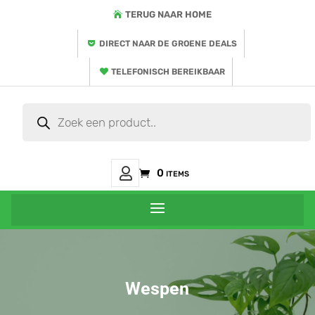
TERUG NAAR HOME
DIRECT NAAR DE GROENE DEALS
TELEFONISCH BEREIKBAAR
Producten
zoeken
Mijn
0 items
Account
Wespen