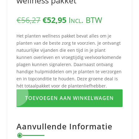
wellness pakket
Oorspronkelijke
Huidige
€
56,27
€
52,95
Incl. BTW
prijs
prijs
was:
is:
Het planten wellness pakket bevat alles om je
€56,27.
€52,95.
planten van de beste zorg te voorzien. Je ontvangt
natuurlijke vijanden die een tijd in je plant
kunnen overleven en vroegtijdig veelvoorkomende
plagen kunnen signaleren. Daarnaast ontvang
handige hulpmiddelen om je planten te verzorgen
en in topconditie te houden. Deze groene deal is
hét totaalpakket voor de plantenliefhebber.
TOEVOEGEN AAN WINKELWAGEN
Aanvullende Informatie