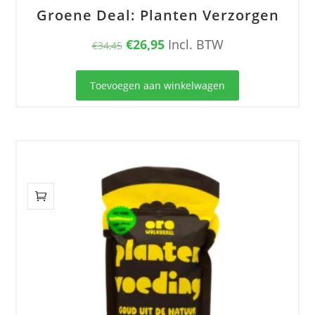
Groene Deal: Planten Verzorgen
Oorspronkelijke
Huidige
€
26,95
Incl. BTW
€
34,45
prijs
prijs
was:
is:
Toevoegen aan winkelwagen
€34,45.
€26,95.