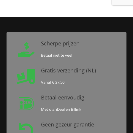
Scherpe prijzen

Betaal niet te veel
Gratis verzending (NL)

Vanaf € 37,50
Betaal eenvoudig

Met o.a. iDeal en Billink
Geen gezeur garantie
