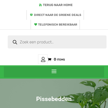
TERUG NAAR HOME
DIRECT NAAR DE GROENE DEALS
TELEFONISCH BEREIKBAAR
Producten
zoeken
Mijn
0 items
Account
Pissebedden