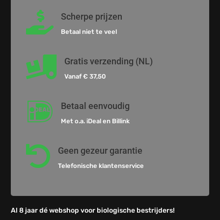

Scherpe prijzen
Betaal niet te veel

Gratis verzending (NL)
Vanaf € 37,50

Betaal eenvoudig
Met o.a. iDeal en Billink

Geen gezeur garantie
Telefonische klantenservice
Al 8 jaar dé webshop voor biologische bestrijders!