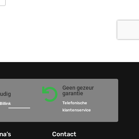
Geen gezeur

garantie
oudig
Telefonische
Billink
klantenservice
ina’s
Contact