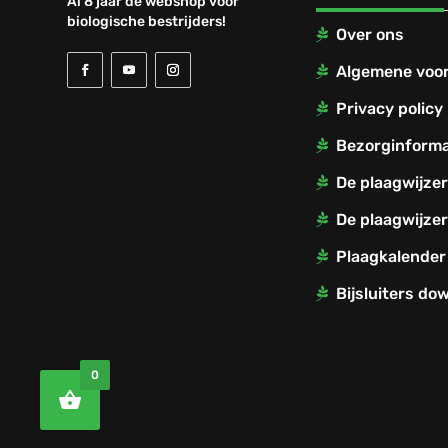
Al 8 jaar dé webshop voor
biologische bestrijders!
Over ons
Algemene voo
Privacy policy
Bezorginforma
De plaagwijze
De plaagwijzer
Plaagkalender
Bijsluiters do
0