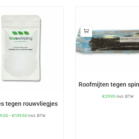
Roofmijten tegen spin
€
29,95
Incl. BTW
es tegen rouwvliegjes
agina
Prijsklasse:
€
9,50
-
€
139,50
Incl. BTW
€9,50
tot