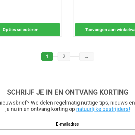
€139,50
Opties selecteren
Toevoegen aan winkelw
1
2
→