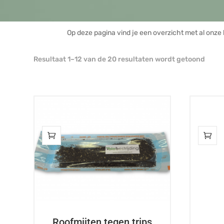
Op deze pagina vind je een overzicht met al onze 
Gesor
Resultaat 1–12 van de 20 resultaten wordt getoond
op
popul
Dit
Dit
product
product
heeft
heeft
meerdere
meerdere
variaties.
variaties.
Deze
Deze
optie
optie
kan
kan
gekozen
gekozen
worden
worden
Roofmijten tegen trips