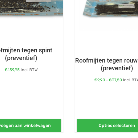
Deze
optie
kan
gekozen
worden
op
fmijten tegen spint
de
(preventief)
Roofmijten tegen rouw
productpagina
(preventief)
€
159,95
Incl. BTW
Prijsklas
€
9,90
-
€
37,50
Incl. BT
€9,90
tot
€37,50
voegen aan winkelwagen
Opties selecteren