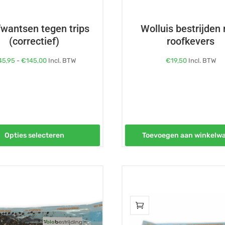
wantsen tegen trips
Wolluis bestrijden
agina
(correctief)
roofkevers
Prijsklasse:
45,95
-
€
145,00
Incl. BTW
€
19,50
Incl. BTW
€45,95
tot
€145,00
Opties selecteren
Toevoegen aan winkelw
Dit
product
heeft
meerdere
variaties.