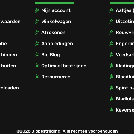
Mijn account
Aaltjes
rwaarden
Winkelwagen
Uitzetin
Afrekenen
Rouwvli
tie
Aanbiedingen
Engerli
r binnen
Bio Blog
Voedsel
 buiten
Optimaal bestrijden
Kleding
Retourneren
Bloedlui
wnloaden
Spint b
Bladluis
Keverso
©2026 Biobestrijding. Alle rechten voorbehouden