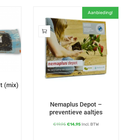
Aanbieding!
t (mix)
Nemaplus Depot –
preventieve aaltjes
Oorspronkelijke
Huidige
€
19,95
€
14,95
Incl. BTW
prijs
prijs