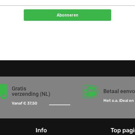


Gratis
Betaal eenv
verzending (NL)
Met o.a. iDeal en 
Vanaf € 37,50
Info
Top pag