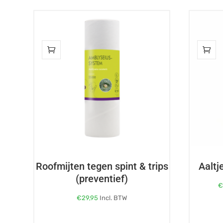
Dit
product
heeft
meerdere
variaties.
Deze
optie
kan
gekozen
worden
op
de
Roofmijten tegen spint & trips
Aaltj
productp
(preventief)
€
29,95
Incl. BTW