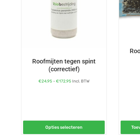
Deze
optie
kan
gekozen
worden
op
Roo
de
Roofmijten tegen spint
productpagina
(correctief)
Prijsklasse:
€
24,95
-
€
172,95
Incl. BTW
€24,95
tot
€172,95
Opties selecteren
Toe