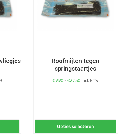
Deze
optie
kan
gekozen
worden
op
de
vliegjes
Roofmijten tegen
productpagina
springstaartjes
se:
Prijsklasse:
W
€
9,90
-
€
37,50
Incl. BTW
€9,90
tot
€37,50
Opties selecteren