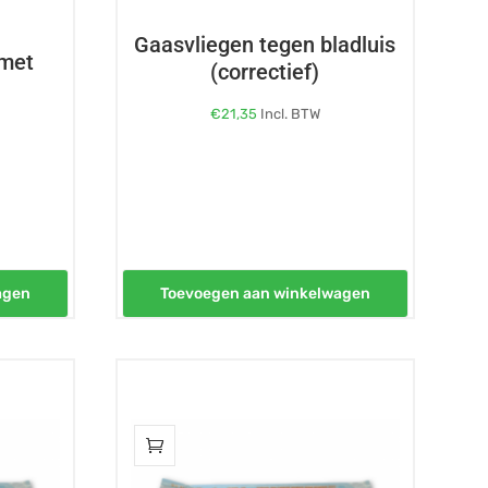
Gaasvliegen tegen bladluis
 met
(correctief)
€
21,35
Incl. BTW
agen
Toevoegen aan winkelwagen
Dit
product
heeft
meerdere
variaties.