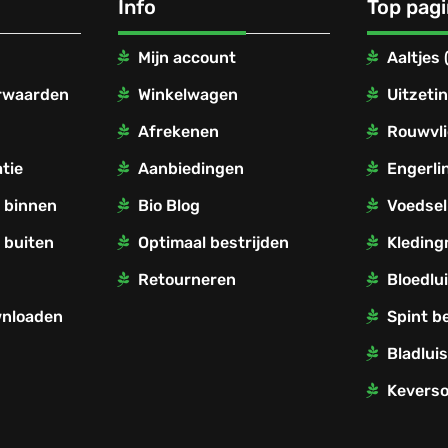
Info
Top pag
Mijn account
Aaltjes
rwaarden
Winkelwagen
Uitzetin
Afrekenen
Rouwvli
tie
Aanbiedingen
Engerli
r binnen
Bio Blog
Voedsel
 buiten
Optimaal bestrijden
Kleding
Retourneren
Bloedlui
wnloaden
Spint b
Bladluis
Keverso