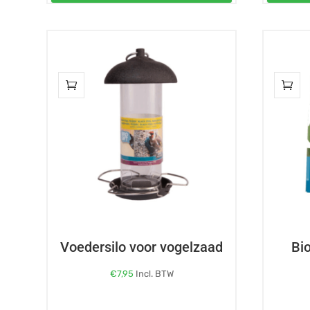
Voedersilo voor vogelzaad
Bi
€
7,95
Incl. BTW