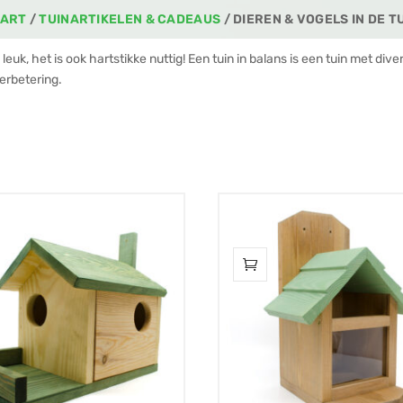
TART
/
TUINARTIKELEN & CADEAUS
/ DIEREN & VOGELS IN DE T
d leuk, het is ook hartstikke nuttig! Een tuin in balans is een tuin met di
erbetering.
teerd
riteit