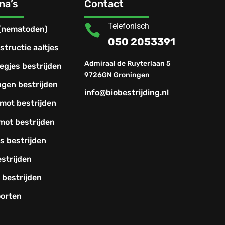
ina’s
Contact
Telefonisch

 (nematoden)
050 2053391
structie aaltjes
Admiraal de Ruyterlaan 5
egjes bestrijden
9726GN Groningen
ngen bestrijden
info@biobestrijding.nl
mot bestrijden
mot bestrijden
s bestrijden
estrijden
 bestrijden
orten