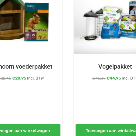
hoorn voederpakket
Vogelpakket
Oorspronkelijke
Huidige
Oorspronkelijke
Huidige
€
22,45
€
20,95
Incl. BTW
€
46,37
€
44,95
Incl. B
prijs
prijs
prijs
prijs
was:
is:
was:
is:
€22,45.
€20,95.
€46,37.
€44,95.
voegen aan winkelwagen
Toevoegen aan winkelw