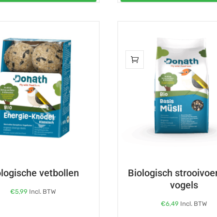
ologische vetbollen
Biologisch strooivoe
vogels
€
5,99
Incl. BTW
€
6,49
Incl. BTW