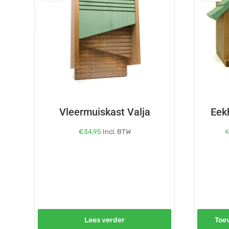
Vleermuiskast Valja
Eek
€
34,95
Incl. BTW
Lees verder
Toe