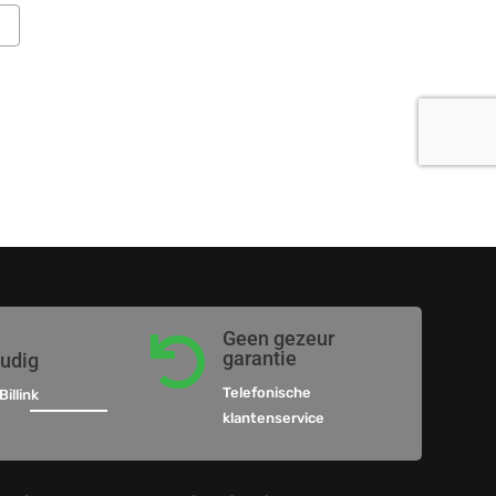
Geen gezeur

garantie
oudig
Telefonische
Billink
klantenservice