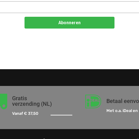


Gratis
Betaal eenv
verzending (NL)
Met o.a. iDeal en 
Vanaf € 37,50