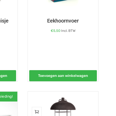
isje
Eekhoornvoer
€
5,50
Incl. BTW
agen
Toevoegen aan winkelwagen
ieding!