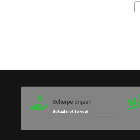

Scherpe prijzen
Betaal niet te veel