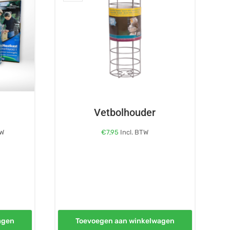
Vetbolhouder
TW
€
7,95
Incl. BTW
agen
Toevoegen aan winkelwagen