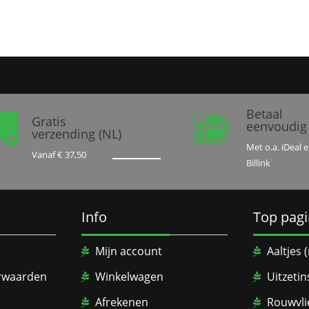
Betaal


Gratis
eenvoudig
verzending (NL)
Met o.a. iDeal 
Vanaf € 37,50
Billink
Info
Top pagi
Mijn account
Aaltjes
rwaarden
Winkelwagen
Uitzetin
Afrekenen
Rouwvli