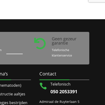
Geen gezeur

garantie
en
Telefonische
klantenservice
na’s
Contact
Telefonisch

 (nematoden)
050 2053391
structie aaltjes
Admiraal de Ruyterlaan 5
egjes bestrijden