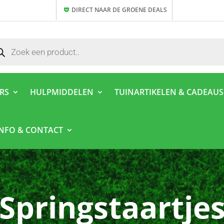
DIRECT NAAR DE GROENE DEALS
ducten
ken
ERS
HULPMIDDELEN
TUINARTIKELEN & CADEAUS
INFO & CONTACT
Springstaartje