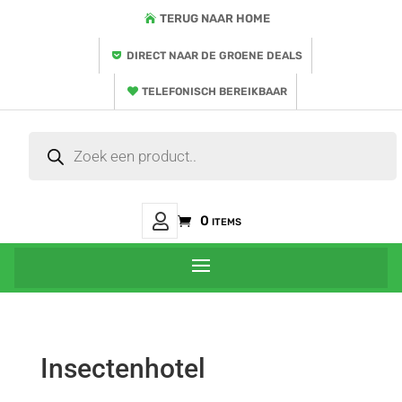
TERUG NAAR HOME
DIRECT NAAR DE GROENE DEALS
TELEFONISCH BEREIKBAAR
Producten
zoeken
Mijn
0 items
Account
Insectenhotel