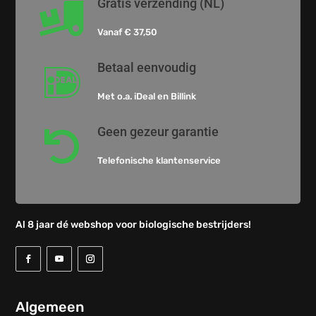
Gratis verzending (NL)

Vanaf € 37,50
Betaal eenvoudig

Met o.a. iDeal en Billink
Geen gezeur garantie

Telefonische klantenservice
Al 8 jaar dé webshop voor biologische bestrijders!
Algemeen