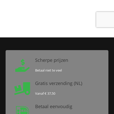
Scherpe prijzen

Betaal niet te veel
Gratis verzending (NL)

Vanaf € 37,50
Betaal eenvoudig
