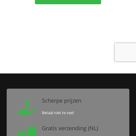
Scherpe prijzen

Betaal niet te veel
Gratis verzending (NL)
