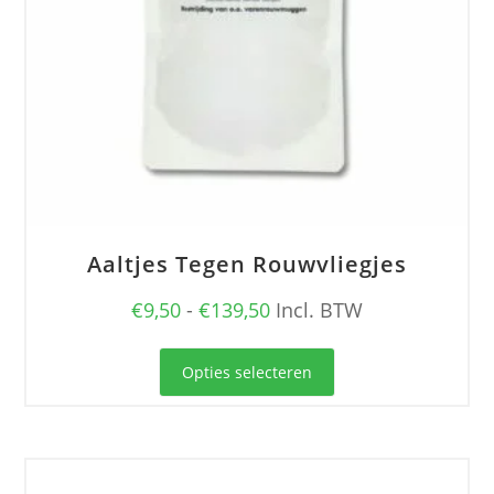
Aaltjes Tegen Rouwvliegjes
Prijsklasse:
€
9,50
-
€
139,50
Incl. BTW
€9,50
Dit
tot
Opties selecteren
product
€139,50
heeft
meerdere
variaties.