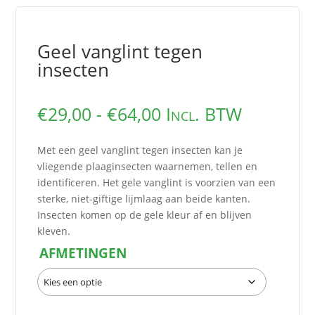
Geel vanglint tegen
insecten
Prijsklasse:
€
29,00
-
€
64,00
Incl. BTW
€29,00
tot
Met een geel vanglint tegen insecten kan je
€64,00
vliegende plaaginsecten waarnemen, tellen en
identificeren. Het gele vanglint is voorzien van een
sterke, niet-giftige lijmlaag aan beide kanten.
Insecten komen op de gele kleur af en blijven
kleven.
AFMETINGEN