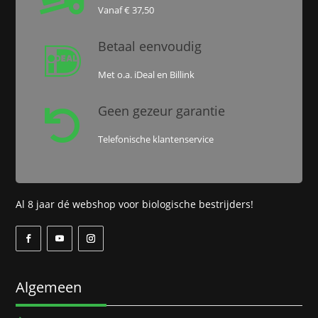
Vanaf € 37,50
Betaal eenvoudig

Met o.a. iDeal en Billink
Geen gezeur garantie

Telefonische klantenservice
Al 8 jaar dé webshop voor biologische bestrijders!
Algemeen