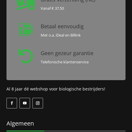

Vanaf € 37,50

Betaal eenvoudig
Met o.a. iDeal en Billink

Geen gezeur garantie
Telefonische klantenservice
Al 8 jaar dé webshop voor biologische bestrijders!
Algemeen