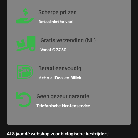

Scherpe prijzen
Betaal niet te veel

Gratis verzending (NL)
Vanaf € 37,50

Betaal eenvoudig
Met o.a. iDeal en Billink

Geen gezeur garantie
Telefonische klantenservice
Al 8 jaar dé webshop voor biologische bestrijders!