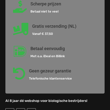

Scherpe prijzen
Betaal niet te veel

Gratis verzending (NL)
Vanaf € 37,50

Betaal eenvoudig
Met o.a. iDeal en Billink

Geen gezeur garantie
Telefonische klantenservice
Al 8 jaar dé webshop voor biologische bestrijders!