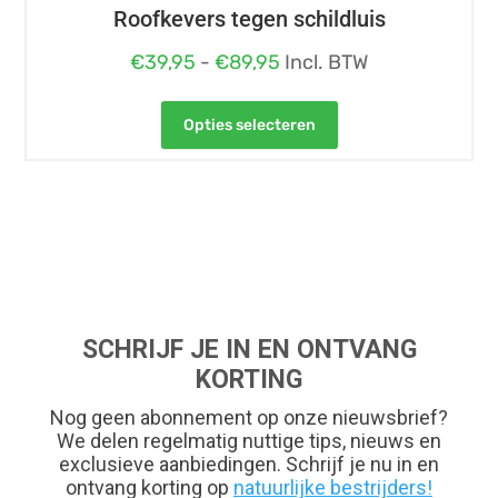
Roofkevers tegen schildluis
Prijsklasse:
€
39,95
-
€
89,95
Incl. BTW
€39,95
Dit
tot
Opties selecteren
product
€89,95
heeft
meerdere
variaties.
Deze
optie
kan
gekozen
worden
op
de
productpagina