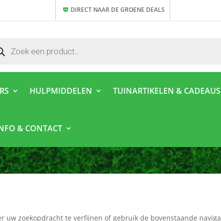
DIRECT NAAR DE GROENE DEALS
ducten
ken
ERS
HULPMIDDELEN
TUINARTIKELEN & CADEAUS
INFO & CONTACT
r uw zoekopdracht te verfijnen of gebruik de bovenstaande naviga