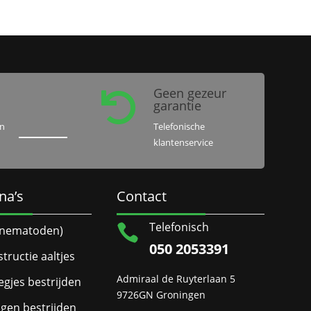
Geen gezeur

garantie
en
Telefonische
klantenservice
na’s
Contact
Telefonisch

 (nematoden)
050 2053391
structie aaltjes
Admiraal de Ruyterlaan 5
egjes bestrijden
9726GN Groningen
ngen bestrijden