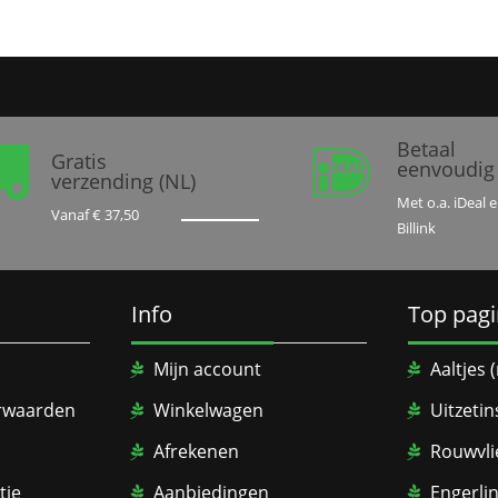
Betaal


Gratis
eenvoudig
verzending (NL)
Met o.a. iDeal 
Vanaf € 37,50
Billink
Info
Top pagi
Mijn account
Aaltjes
rwaarden
Winkelwagen
Uitzetin
Afrekenen
Rouwvli
tie
Aanbiedingen
Engerli