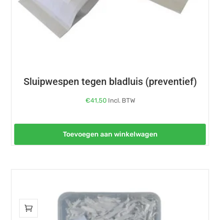
Sluipwespen tegen bladluis (preventief)
€
41,50
Incl. BTW
Toevoegen aan winkelwagen
Dit
product
heeft
meerdere