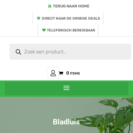
TERUG NAAR HOME
DIRECT NAAR DE GROENE DEALS
TELEFONISCH BEREIKBAAR
Producten
zoeken
Mijn
0 items
Account
Bladluis