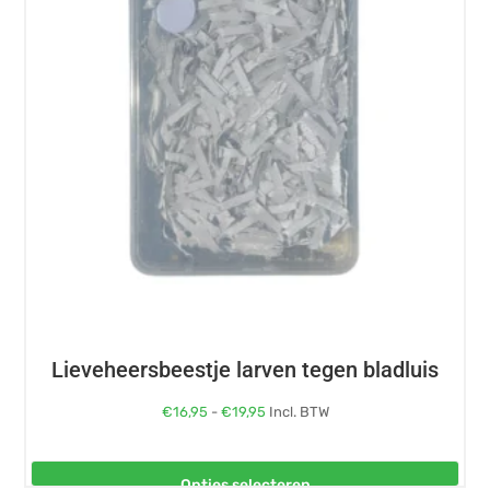
variaties.
Deze
optie
kan
gekozen
worden
op
de
productpagina
Lieveheersbeestje larven tegen bladluis
Prijsklasse:
€
16,95
-
€
19,95
Incl. BTW
€16,95
tot
Opties selecteren