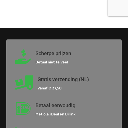

Scherpe prijzen
Betaal niet te veel

Gratis verzending (NL)
Vanaf € 37,50

Betaal eenvoudig
Met o.a. iDeal en Billink