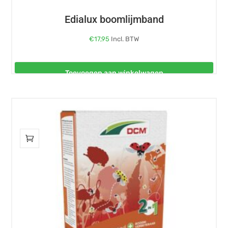
Edialux boomlijmband
€
17,95
Incl. BTW
Toevoegen aan winkelwagen