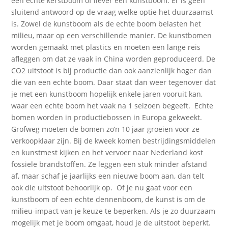
een echte kerstboom of liever een kunstboom. Er is geen
sluitend antwoord op de vraag welke optie het duurzaamst
is. Zowel de kunstboom als de echte boom belasten het
milieu, maar op een verschillende manier. De kunstbomen
worden gemaakt met plastics en moeten een lange reis
afleggen om dat ze vaak in China worden geproduceerd. De
CO2 uitstoot is bij productie dan ook aanzienlijk hoger dan
die van een echte boom. Daar staat dan weer tegenover dat
je met een kunstboom hopelijk enkele jaren vooruit kan,
waar een echte boom het vaak na 1 seizoen begeeft.
Echte
bomen worden in productiebossen in Europa gekweekt.
Grofweg moeten de bomen zo’n 10 jaar groeien voor ze
verkoopklaar zijn. Bij de kweek komen bestrijdingsmiddelen
en kunstmest kijken en het vervoer naar Nederland kost
fossiele brandstoffen. Ze leggen een stuk minder afstand
af, maar schaf je jaarlijks een nieuwe boom aan, dan telt
ook die uitstoot behoorlijk op.
Of je nu gaat voor een
kunstboom of een echte dennenboom, de kunst is om de
milieu-impact van je keuze te beperken. Als je zo duurzaam
mogelijk met je boom omgaat, houd je de uitstoot beperkt.