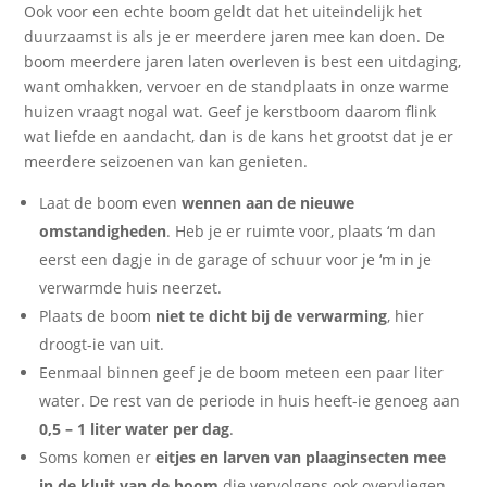
Ook voor een echte boom geldt dat het uiteindelijk het
duurzaamst is als je er meerdere jaren mee kan doen. De
boom meerdere jaren laten overleven is best een uitdaging,
want omhakken, vervoer en de standplaats in onze warme
huizen vraagt nogal wat. Geef je kerstboom daarom flink
wat liefde en aandacht, dan is de kans het grootst dat je er
meerdere seizoenen van kan genieten.
Laat de boom even
wennen aan de nieuwe
omstandigheden
. Heb je er ruimte voor, plaats ‘m dan
eerst een dagje in de garage of schuur voor je ‘m in je
verwarmde huis neerzet.
Plaats de boom
niet te dicht bij de verwarming
, hier
droogt-ie van uit.
Eenmaal binnen geef je de boom meteen een paar liter
water. De rest van de periode in huis heeft-ie genoeg aan
0,5 – 1 liter water per dag
.
Soms komen er
eitjes en larven van plaaginsecten mee
in de kluit van de boom
die vervolgens ook overvliegen