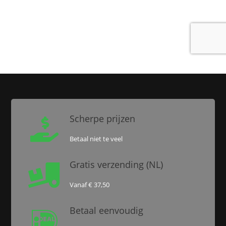
Scherpe prijzen

Betaal niet te veel
Gratis verzending (NL)

Vanaf € 37,50
Betaal eenvoudig
