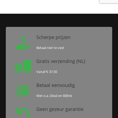
Scherpe prijzen

Betaal niet te veel
Gratis verzending (NL)

Vanaf € 37,50
Betaal eenvoudig

Met o.a. iDeal en Billink
Geen gezeur garantie
