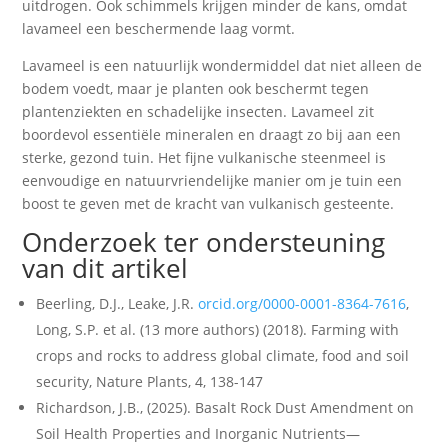
uitdrogen. Ook schimmels krijgen minder de kans, omdat
lavameel een beschermende laag vormt.
Lavameel is een natuurlijk wondermiddel dat niet alleen de
bodem voedt, maar je planten ook beschermt tegen
plantenziekten en schadelijke insecten. Lavameel zit
boordevol essentiële mineralen en draagt zo bij aan een
sterke, gezond tuin. Het fijne vulkanische steenmeel is
eenvoudige en natuurvriendelijke manier om je tuin een
boost te geven met de kracht van vulkanisch gesteente.
Onderzoek ter ondersteuning
van dit artikel
Beerling, D.J., Leake, J.R.
orcid.org/0000-0001-8364-7616
,
Long, S.P. et al. (13 more authors) (2018). Farming with
crops and rocks to address global climate, food and soil
security, Nature Plants, 4, 138-147
Richardson, J.B., (2025). Basalt Rock Dust Amendment on
Soil Health Properties and Inorganic Nutrients—