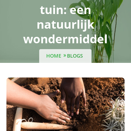
tuin: een
natuurlijk
wondermiddel
HOME
BLOGS