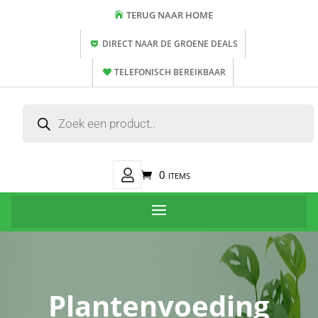
TERUG NAAR HOME
DIRECT NAAR DE GROENE DEALS
TELEFONISCH BEREIKBAAR
Producten
zoeken
Mijn
0 items
Account
Plantenvoeding