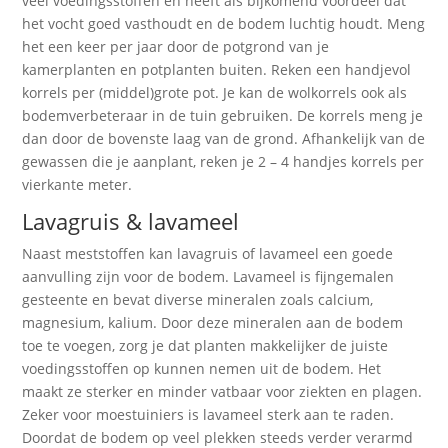
veel voedingsstoffen en heeft als bijkomend voordeel dat
het vocht goed vasthoudt en de bodem luchtig houdt. Meng
het een keer per jaar door de potgrond van je
kamerplanten en potplanten buiten. Reken een handjevol
korrels per (middel)grote pot. Je kan de wolkorrels ook als
bodemverbeteraar in de tuin gebruiken. De korrels meng je
dan door de bovenste laag van de grond. Afhankelijk van de
gewassen die je aanplant, reken je 2 – 4 handjes korrels per
vierkante meter.
Lavagruis & lavameel
Naast meststoffen kan lavagruis of lavameel een goede
aanvulling zijn voor de bodem. Lavameel is fijngemalen
gesteente en bevat diverse mineralen zoals calcium,
magnesium, kalium. Door deze mineralen aan de bodem
toe te voegen, zorg je dat planten makkelijker de juiste
voedingsstoffen op kunnen nemen uit de bodem. Het
maakt ze sterker en minder vatbaar voor ziekten en plagen.
Zeker voor moestuiniers is lavameel sterk aan te raden.
Doordat de bodem op veel plekken steeds verder verarmd