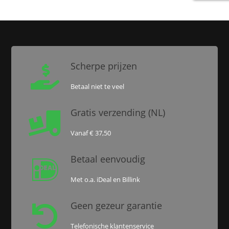
Scherpe prijzen

Betaal niet te veel
Gratis verzending (NL)

Vanaf € 37,50
Betaal eenvoudig

Met o.a. iDeal en Billink
Geen gezeur garantie

Telefonische klantenservice