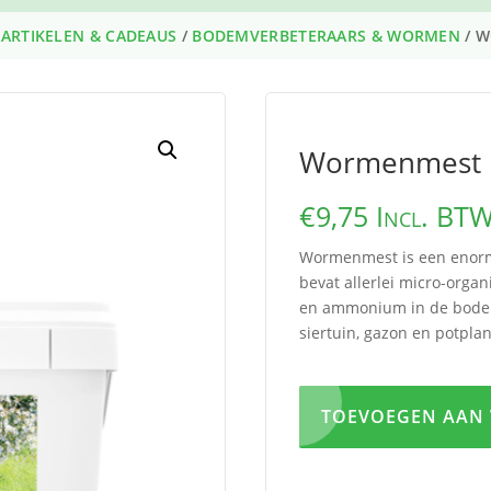
NARTIKELEN & CADEAUS
/
BODEMVERBETERAARS & WORMEN
/ 
Wormenmest
€
9,75
Incl. BT
Wormenmest is een enorm
bevat allerlei micro-orga
en ammonium in de bodem 
siertuin, gazon en potpla
TOEVOEGEN AAN