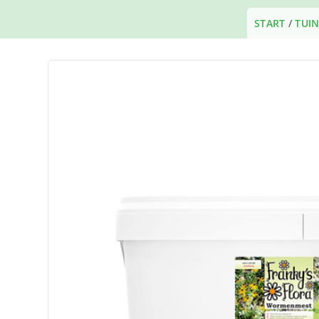
START
/
TUI