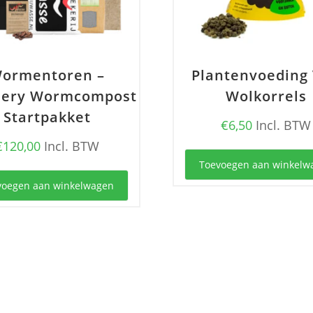
ormentoren –
Plantenvoeding
ery Wormcompost
Wolkorrels
Startpakket
€
6,50
Incl. BTW
€
120,00
Incl. BTW
Toevoegen aan winkelw
voegen aan winkelwagen