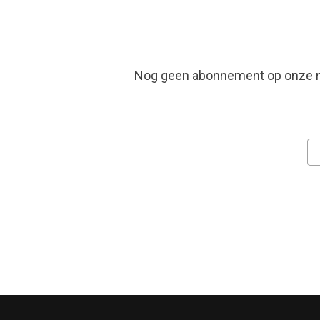
op
de
productpagina