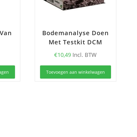
 Van
Bodemanalyse Doen
Met Testkit DCM
€
10,49
Incl. BTW
agen
Toevoegen aan winkelwagen