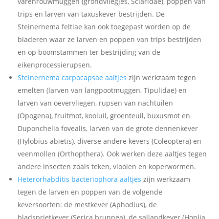
varenrouwmuggen (grondvliegjes, Sciaridae), poppen van
trips en larven van taxuskever bestrijden. De
Steinernema feltiae kan ook toegepast worden op de
bladeren waar ze larven en poppen van trips bestrijden
en op boomstammen ter bestrijding van de
eikenprocessierupsen.
Steinernema carpocapsae aaltjes
zijn werkzaam tegen
emelten (larven van langpootmuggen, Tipulidae) en
larven van oevervliegen, rupsen van nachtuilen
(Opogena), fruitmot, kooluil, groenteuil, buxusmot en
Duponchelia fovealis, larven van de grote dennenkever
(Hylobius abietis), diverse andere kevers (Coleoptera) en
veenmollen (Orthopthera). Ook werken deze aaltjes tegen
andere insecten zoals teken, vlooien en koperwormen.
Heterorhabditis bacteriophora aaltjes
zijn werkzaam
tegen de larven en poppen van de volgende
keversoorten: de mestkever (Aphodius), de
bladsprietkever (Serica brunnea), de sallandkever (Hoplia