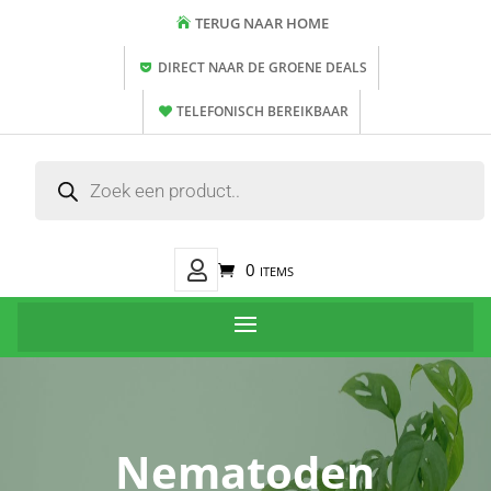
TERUG NAAR HOME
DIRECT NAAR DE GROENE DEALS
TELEFONISCH BEREIKBAAR
Producten
zoeken
Mijn
0 items
Account
Nematoden