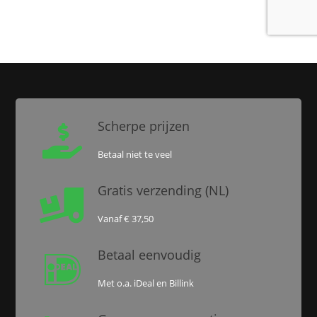
Scherpe prijzen

Betaal niet te veel
Gratis verzending (NL)

Vanaf € 37,50
Betaal eenvoudig

Met o.a. iDeal en Billink