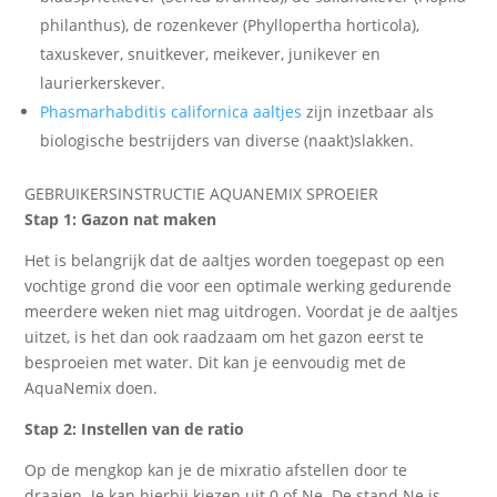
philanthus), de rozenkever (Phyllopertha horticola),
taxuskever, snuitkever, meikever, junikever en
laurierkerskever.
Phasmarhabditis californica aaltjes
zijn inzetbaar als
biologische bestrijders van diverse (naakt)slakken.
GEBRUIKERSINSTRUCTIE AQUANEMIX SPROEIER
Stap 1: Gazon nat maken
Het is belangrijk dat de aaltjes worden toegepast op een
vochtige grond die voor een optimale werking gedurende
meerdere weken niet mag uitdrogen. Voordat je de aaltjes
uitzet, is het dan ook raadzaam om het gazon eerst te
besproeien met water. Dit kan je eenvoudig met de
AquaNemix doen.
Stap 2: Instellen van de ratio
Op de mengkop kan je de mixratio afstellen door te
draaien. Je kan hierbij kiezen uit 0 of Ne. De stand Ne is