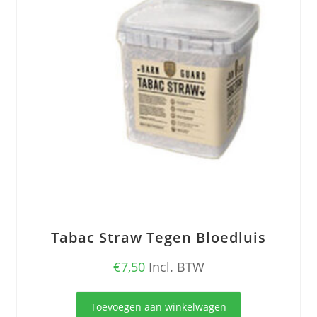
gekozen
worden
op
de
productpagina
Tabac Straw Tegen Bloedluis
€
7,50
Incl. BTW
Toevoegen aan winkelwagen