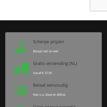
Scherpe prijzen

Betaal niet te veel
Gratis verzending (NL)

Vanaf € 37,50
Betaal eenvoudig

Met o.a. iDeal en Billink
Geen gezeur garantie