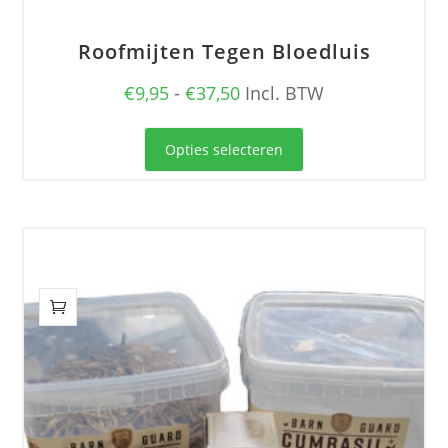
Roofmijten Tegen Bloedluis
Prijsklasse:
€
9,95
-
€
37,50
Incl. BTW
€9,95
Dit
tot
Opties selecteren
product
€37,50
heeft
meerdere
variaties.
Deze
optie
kan
gekozen
worden
op
de