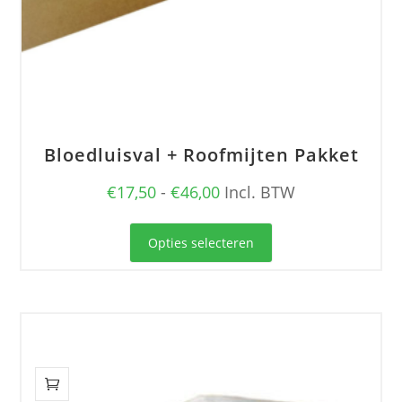
Bloedluisval + Roofmijten Pakket
Prijsklasse:
€
17,50
-
€
46,00
Incl. BTW
€17,50
Dit
tot
Opties selecteren
product
€46,00
heeft
meerdere
variaties.
Deze
optie
kan