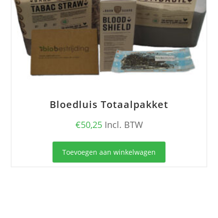
productpagina
Bloedluis Totaalpakket
€
50,25
Incl. BTW
Toevoegen aan winkelwagen