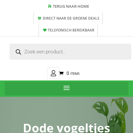
TERUG NAAR HOME
DIRECT NAAR DE GROENE DEALS
TELEFONISCH BEREIKBAAR
Producten
zoeken
Mijn
0 items
Account
Dode vogeltjes