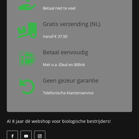

Betaal niet te veel
Gratis verzending (NL)

Vanaf € 37,50
Betaal eenvoudig

Met o.a. iDeal en Billink
Geen gezeur garantie

Telefonische klantenservice
Al 8 jaar dé webshop voor biologische bestrijders!