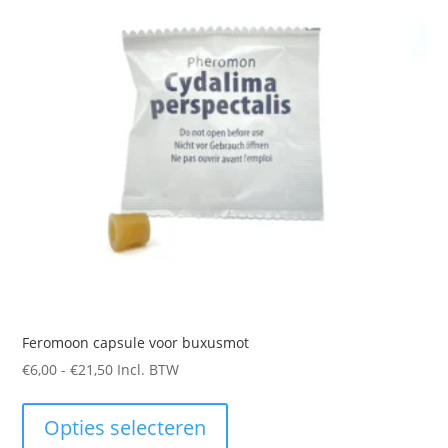
Feromoon capsule voor buxusmot
Prijsklasse:
€
6,00
-
€
21,50
Incl. BTW
€6,00
Dit
tot
product
Opties selecteren
€21,50
heeft