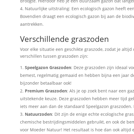
droogte. Hierdoor heb je een duurzaam gazon dat lange
Natuurlijke uitstraling: Een ecologisch gazon heeft een
Bovendien draagt een ecologisch gazon bij aan de biodive
aantrekken.
Verschillende graszoden
Voor elke situatie een geschikte graszode, zodat je altijd
verschillen tussen graszoden zijn:
Speelgazon Graszoden
: Deze graszoden zijn ideaal vo
bemest, regelmatig gemaaid en hebben bijna een jaar de 
bijzonder betaalbaar ook!
Premium Graszoden
: Als je op zoek bent naar een g
uitstekende keuze. Deze graszoden hebben meer tijd gek
iets meer aan dan de standaard Speelgazon graszoden. E
Natuurzoden
: Dit zijn de enige echte ecologische g
chemische bestrijdingsmiddelen gebruikt, en ook de beme
voor Moeder Natuur! Het resultaat is hoe dan ook altijd 