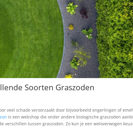
illende Soorten Graszoden
or veel schade veroorzaakt door bijvoorbeeld engerlingen of emelt
zon
is een webshop die onder andere biologische graszoden aanbie
n de verschillen tussen graszoden. Zo kun je een weloverwogen keu