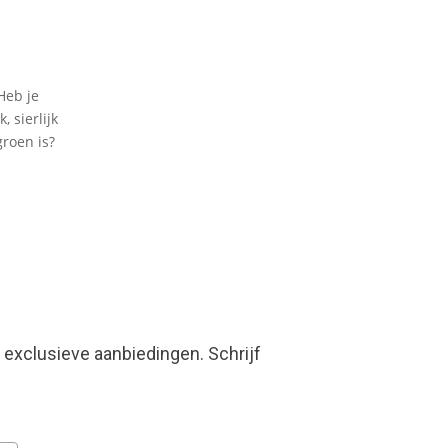
Heb je
 sierlijk
groen is?