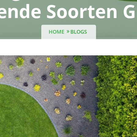
lende Soorten 
HOME
BLOGS