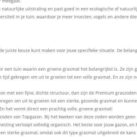
r meegaat.
 natuurlijke uitstraling en past goed in een ecologische of natuurlij
rsiteit in je tuin, waardoor je meer insecten, vogels en andere di
 de juiste keuze kunt maken voor jouw specifieke situatie. De belang
or een tuin waarin een groene grasmat het belangrijkst is. Ze zijn 
tijd gekregen om uit te groeien tot een volle grasmat. En ze zijn 
azon met een fijne, dichte structuur, dan zijn de Premium graszode
regen om uit te groeien tot een sterke, gezonde grasmat en kunn
n het vormt direct een prachtig volle, groene grasmat!
raszoden van Topgazon. Bij het kweken van deze zoden worden geen
sting verloopt volledig organisch. Het beste voor jouw gazon, en 
een sterke grasmat, omdat ook dit type grasmat uitgebreid de kans 