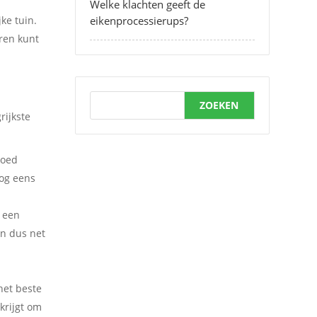
Welke klachten geeft de
ke tuin.
eikenprocessierups?
eren kunt
ZOEKEN
rijkste
goed
nog eens
n een
en dus net
het beste
krijgt om