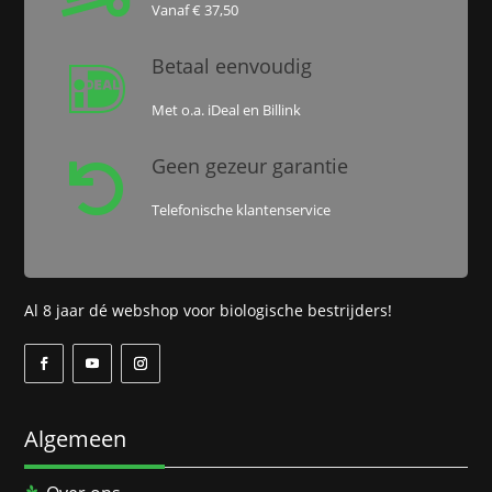
Vanaf € 37,50
Betaal eenvoudig

Met o.a. iDeal en Billink
Geen gezeur garantie

Telefonische klantenservice
Al 8 jaar dé webshop voor biologische bestrijders!
Algemeen