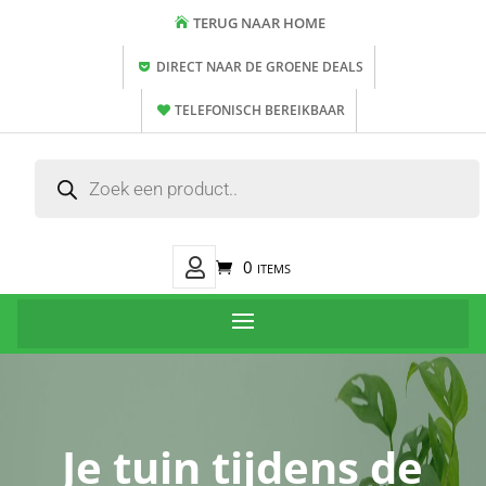
TERUG NAAR HOME
DIRECT NAAR DE GROENE DEALS
TELEFONISCH BEREIKBAAR
Producten
zoeken
Mijn
0 items
Account
Je tuin tijdens de