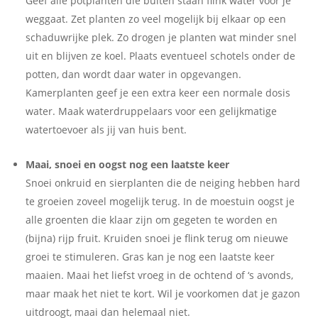
Geef alle potplanten die buiten staan flink water voor je
weggaat. Zet planten zo veel mogelijk bij elkaar op een
schaduwrijke plek. Zo drogen je planten wat minder snel
uit en blijven ze koel. Plaats eventueel schotels onder de
potten, dan wordt daar water in opgevangen.
Kamerplanten geef je een extra keer een normale dosis
water. Maak waterdruppelaars voor een gelijkmatige
watertoevoer als jij van huis bent.
Maai, snoei en oogst nog een laatste keer
Snoei onkruid en sierplanten die de neiging hebben hard
te groeien zoveel mogelijk terug. In de moestuin oogst je
alle groenten die klaar zijn om gegeten te worden en
(bijna) rijp fruit. Kruiden snoei je flink terug om nieuwe
groei te stimuleren. Gras kan je nog een laatste keer
maaien. Maai het liefst vroeg in de ochtend of ‘s avonds,
maar maak het niet te kort. Wil je voorkomen dat je gazon
uitdroogt, maai dan helemaal niet.