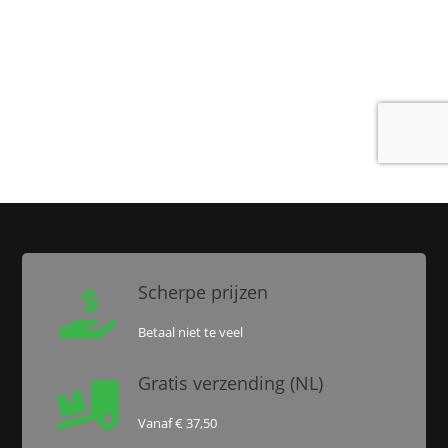
Scherpe prijzen

Betaal niet te veel
Gratis verzending (NL)

Vanaf € 37,50