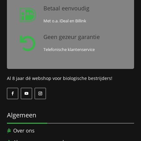
Betaal eenvoudig

Met o.a. iDeal en Billink
Geen gezeur garantie

Telefonische klantenservice
Al 8 jaar dé webshop voor biologische bestrijders!
Algemeen
Over ons