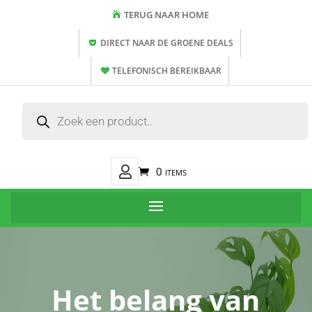
TERUG NAAR HOME
DIRECT NAAR DE GROENE DEALS
TELEFONISCH BEREIKBAAR
Producten
zoeken
Mijn
0 items
Account
Het belang van