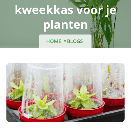
kweekkas voor je
planten
HOME
BLOGS