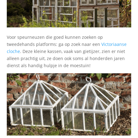
Voor speurneuzen die goed kunnen zoeken op
tweedehands platforms: ga op zoek naar een
Victoriaanse
cloche
. Deze kleine kassen, vaak van gietijzer, zien er niet
alleen prachtig uit, ze doen ook soms al honderden jaren
dienst als handig hulpje in de moestuin!