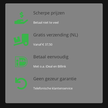
Scherpe prijzen

Betaal niet te veel
Gratis verzending (NL)

Vanaf € 37,50
Betaal eenvoudig

Met o.a. iDeal en Billink
Geen gezeur garantie

Telefonische klantenservice